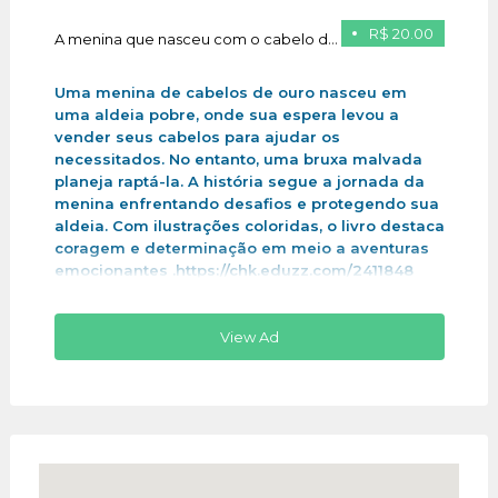
R$ 20.00
A menina que nasceu com o cabelo de ouro
Uma menina de cabelos de ouro nasceu em
uma aldeia pobre, onde sua espera levou a
vender seus cabelos para ajudar os
necessitados. No entanto, uma bruxa malvada
planeja raptá-la. A história segue a jornada da
menina enfrentando desafios e protegendo sua
aldeia. Com ilustrações coloridas, o livro destaca
coragem e determinação em meio a aventuras
emocionantes .https://chk.eduzz.com/2411848
View Ad