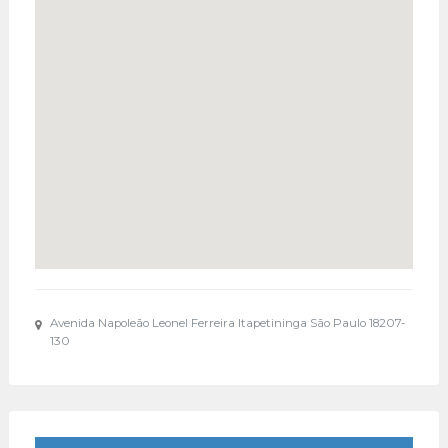
Avenida Napoleão Leonel Ferreira Itapetininga São Paulo 18207-
130