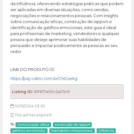
da influência, oferecendo estratégias práticas que podem
ser aplicadas em diversas situações, como vendas,
negociações e relacionamentos pessoais. Com insights
sobre comunicação eficaz, construção de rapport e
identificação de gatilhos emocionais, este guia é ideal
para profissionais de marketing, vendedores e qualquer
pessoa que deseje aprimorar suas habilidades de
persuasão e impactar positivamente as pessoas ao seu
redor.
LINK DO PRODUTO 👇🏼
https://pay.cakto.com.br/CNGzekg
Listing ID:
167670e10c5a05c9
10/15/2024 03:50
This ad has expired
Comunicação eficaz
construção de rapport
gatilhos emocionais.
habilidades interpessoais.
influência