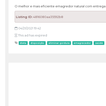
O melhor e mais eficiente emagredor natural com entrega gr
Listing ID:
4816080aa35592b8
04/21/2021 19:42
This ad has expired
dieta
disposição
eliminar gordura
emagrecedor
saúde