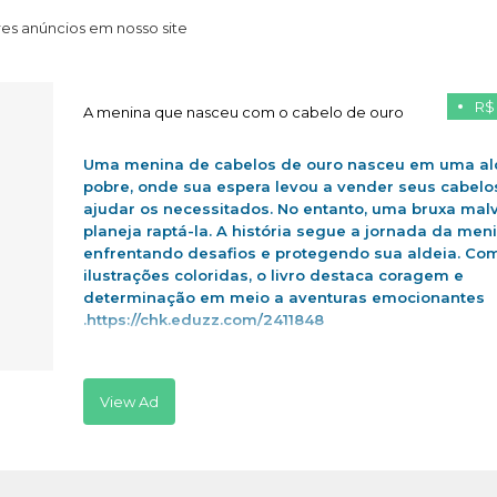
es anúncios em nosso site
R$
A menina que nasceu com o cabelo de ouro
Uma menina de cabelos de ouro nasceu em uma al
pobre, onde sua espera levou a vender seus cabelo
ajudar os necessitados. No entanto, uma bruxa mal
planeja raptá-la. A história segue a jornada da men
enfrentando desafios e protegendo sua aldeia. Co
ilustrações coloridas, o livro destaca coragem e
determinação em meio a aventuras emocionantes
.https://chk.eduzz.com/2411848
View Ad