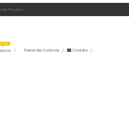
da Produto
NEW
Painel de Controle
Contato
núncio
/
/
/