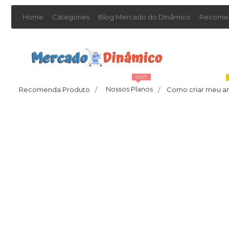
Home
Categories
Blog Mercado do Dinâmico
Recomen
HOT
Nossos Planos
Recomenda Produto
/
Como criar meu a
/