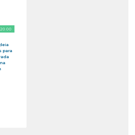
 20.00
deia
s para
vada
ina
m