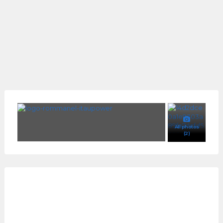
All photos
(2)