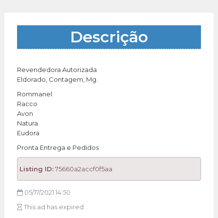
Descrição
Revendedora Autorizada
Eldorado, Contagem, Mg.
Rommanel
Racco
Avon
Natura
Eudora
Pronta Entrega e Pedidos
Listing ID:
75660a2accf0f5aa
05/17/2021 14:50
This ad has expired