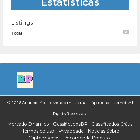
Estatísticas
Listings
0
Total
© 2026 Anuncie Aqui e venda muito mais rápido na internet. All
Rights Reserved.
Mercado Dinâmico
ClassificadosBR
Classificados Grátis
Termos de uso
Privacidade
Notícias Sobre
Criptomoedas
Recomenda Produto