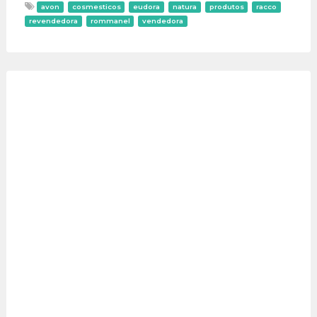
avon
cosmesticos
eudora
natura
produtos
racco
revendedora
rommanel
vendedora