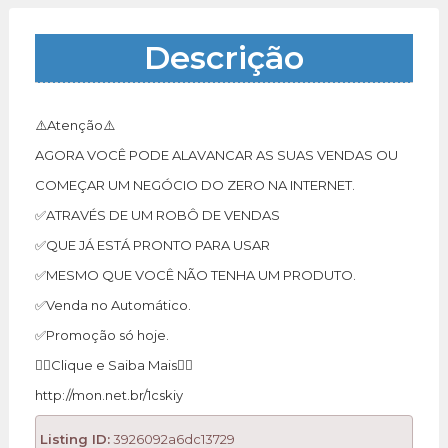
Descrição
⚠️Atenção⚠️
AGORA VOCÊ PODE ALAVANCAR AS SUAS VENDAS OU
COMEÇAR UM NEGÓCIO DO ZERO NA INTERNET.
✅ATRAVÉS DE UM ROBÔ DE VENDAS
✅QUE JÁ ESTÁ PRONTO PARA USAR
✅MESMO QUE VOCÊ NÃO TENHA UM PRODUTO.
✅Venda no Automático.
✅Promoção só hoje.
👇🏾Clique e Saiba Mais👇🏾
http://mon.net.br/1cskiy
Listing ID:
3926092a6dc13729