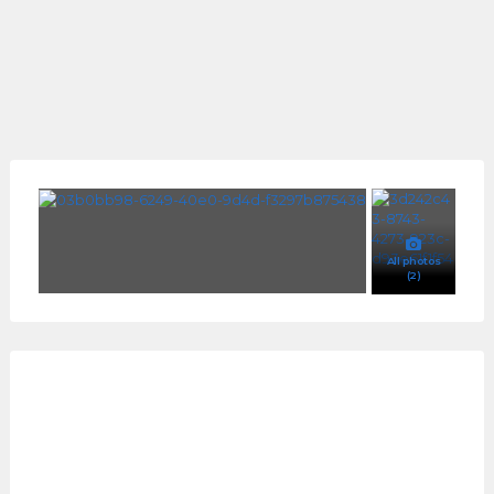
All photos
(2)