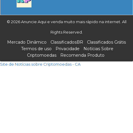
© 2026 Anuncie Aqui e venda muito mais rápido na internet. All
Rights Reserved.
Mercado Dinâmico
ClassificadosBR
Classificados Grátis
Termos de uso
Privacidade
Notícias Sobre
Criptomoedas
Recomenda Produto
Site de Notícias sobre Criptomoedas - CA