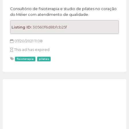
Consultório de fisioterapia e studio de pilates no coração
do Méier com atendimento de qualidade.
Listing ID:
30560f6d8bfcb25f
07/20/2021 11:08
This ad has expired
fisioterapia
pilates