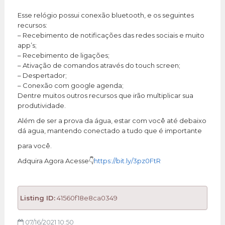
Esse relógio possui conexão bluetooth, e os seguintes
recursos:
– Recebimento de notificações das redes sociais e muito
app’s;
– Recebimento de ligações;
– Ativação de comandos através do touch screen;
– Despertador;
– Conexão com google agenda;
Dentre muitos outros recursos que irão multiplicar sua
produtividade.
Além de ser a prova da água, estar com você até debaixo
dá agua, mantendo conectado a tudo que é importante
para você.
Adquira Agora Acesse👇
https://bit.ly/3pz0FtR
Listing ID:
41560f18e8ca0349
07/16/2021 10:50