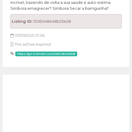
incrível, trazendo de volta a sua saúde e auto-estima.
Simbora emagrecer? Simbora Secar a barriguinha?
Listing ID:
15360e8e48b25e28
07/09/2021 21:06
This ad has expired
https://go.hotmart.com/A56484280B