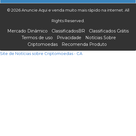
© 2026 Anuncie Aqui e venda muito mais rápido na internet. All
Rights Reserved.
Mercado Dinâmico
ClassificadosBR
Classificados Grátis
Termos de uso
Privacidade
Notícias Sobre
Criptomoedas
Recomenda Produto
Site de Notícias sobre Criptomoedas - CA