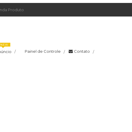
da Produto
NEW
Painel de Controle
Contato
núncio
/
/
/