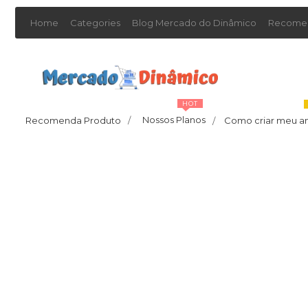
Home
Categories
Blog Mercado do Dinâmico
Recomen
HOT
Nossos Planos
Recomenda Produto
/
Como criar meu a
/