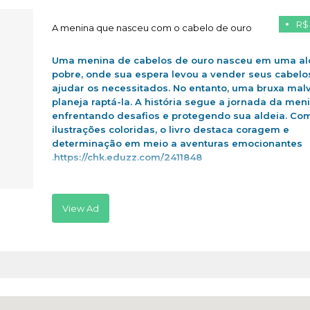
R$
A menina que nasceu com o cabelo de ouro
Uma menina de cabelos de ouro nasceu em uma al
pobre, onde sua espera levou a vender seus cabelo
ajudar os necessitados. No entanto, uma bruxa mal
planeja raptá-la. A história segue a jornada da men
enfrentando desafios e protegendo sua aldeia. Co
ilustrações coloridas, o livro destaca coragem e
determinação em meio a aventuras emocionantes
.https://chk.eduzz.com/2411848
View Ad