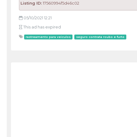
Listing ID:
17560994f5d46c02
05/10/2021 12:21
This ad has expired
rastreamento para veiculos
seguro contrata roubo e furto