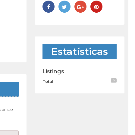
Estatísticas
Listings
0
Total
 pensse