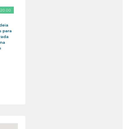
 20.00
deia
s para
vada
ina
m