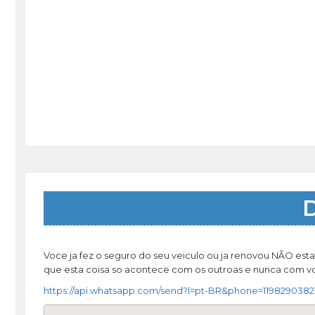
D
Voce ja fez o seguro do seu veiculo ou ja renovou NÃO esta
que esta coisa so acontece com os outroas e nunca com voc
https://api.whatsapp.com/send?l=pt-BR&phone=1198290382