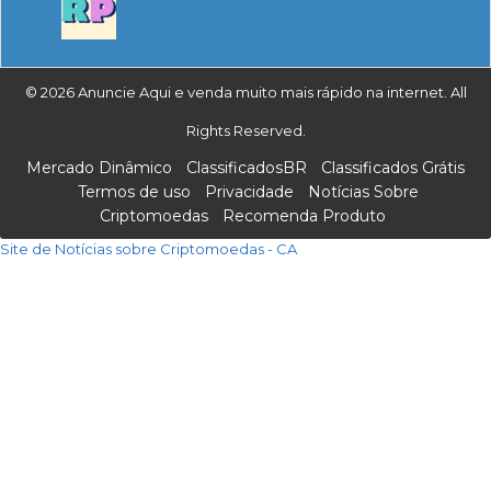
© 2026 Anuncie Aqui e venda muito mais rápido na internet. All
Rights Reserved.
Mercado Dinâmico
ClassificadosBR
Classificados Grátis
Termos de uso
Privacidade
Notícias Sobre
Criptomoedas
Recomenda Produto
Site de Notícias sobre Criptomoedas - CA