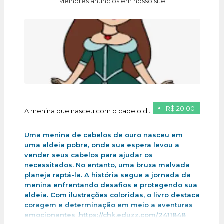
Melhores anúncios em nosso site
R$ 20.00
A menina que nasceu com o cabelo de ouro
Uma menina de cabelos de ouro nasceu em
uma aldeia pobre, onde sua espera levou a
vender seus cabelos para ajudar os
necessitados. No entanto, uma bruxa malvada
planeja raptá-la. A história segue a jornada da
menina enfrentando desafios e protegendo sua
aldeia. Com ilustrações coloridas, o livro destaca
coragem e determinação em meio a aventuras
emocionantes .https://chk.eduzz.com/2411848