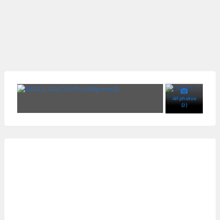
All photos
(2)