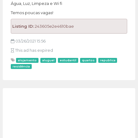
Água, Luz, Limpeza e Wi fi
Temos poucas vagas!
Listing ID:
243605e2e4610bae
03/26/2021 15:56
This ad has expired
alojamento
aluguel
estudantil
quartos
republica
residência