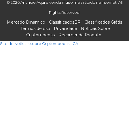
© 2026 Anuncie Aqui e venda muito mais rápido na internet. All
Rights Reserved.
Mercado Dinâmico
ClassificadosBR
Classificados Grátis
Termos de uso
Privacidade
Notícias Sobre
Criptomoedas
Recomenda Produto
Site de Notícias sobre Criptomoedas - CA