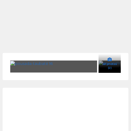
All photos
(2)