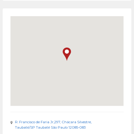
R. Francisco de Faria Jr,297, Chácara Silvestre,
Taubaté/SP Taubaté São Paulo 12085-083