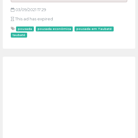
03/09/2021 17:29
This ad has expired
pousada
pousada econômica
pousada em Taubaté
taubaté