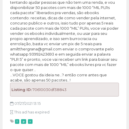
tentando ajudar pessoas que não tem uma renda, e vou
disponibilizar 50 pacotes com mais de 1000 “MIL PLRs
cada pacote” liberados pra vendas, são ebooks
contendo: receitas, dicas de como vender pela internet,
concurso publico e outros, issio tudo por apenas 5 reais
cada pacote com mais de 1000 “MIL” PLRs, voce vai poder
vender os ebooks individualmente, ou usar para seu
propio aprendizado, e isso sem burrocracia ou
enrrolação, basta vc enviar um pix de 5 reais para
amiltthergrana@gmail.com enviar o comprovante pelo
whatsapp 93992423693 e em seguida enviar a palavra
“PLR 5” e pronto, voce vai receber um link para baixar seu
pacote com mais de 1000 “MIL” ebooks livres pra vc fazer
o que quiser…
…VOCE gostou da ideia ne…? então corre antes que
acabe, são apenas 50 pacotes…!
Listing ID:
70610030df38843
07/27/2021 13:15
This ad has expired
l
p
r