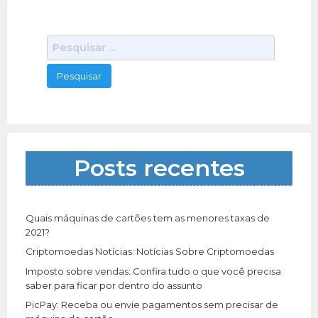
maquinas de lavar roupas,
[…]
P
e
s
q
u
i
s
a
Posts recentes
r
p
o
r
Quais máquinas de cartões tem as menores taxas de
:
2021?
Criptomoedas Notícias: Notícias Sobre Criptomoedas
Imposto sobre vendas: Confira tudo o que você precisa
saber para ficar por dentro do assunto
PicPay: Receba ou envie pagamentos sem precisar de