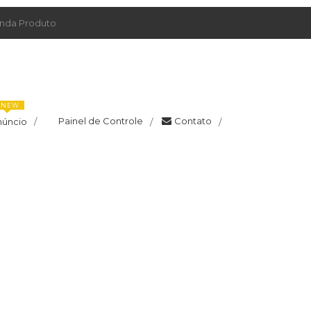
da Produto
NEW
Painel de Controle
Contato
núncio
/
/
/