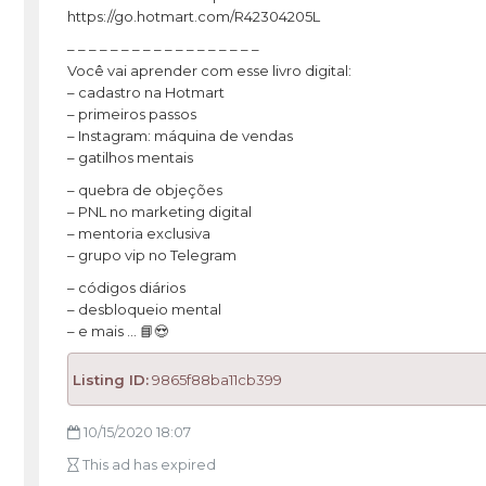
https://go.hotmart.com/R42304205L
– – – – – – – – – – – – – – – – – –
Você vai aprender com esse livro digital:
– cadastro na Hotmart
– primeiros passos
– Instagram: máquina de vendas
– gatilhos mentais
– quebra de objeções
– PNL no marketing digital
– mentoria exclusiva
– grupo vip no Telegram
– códigos diários
– desbloqueio mental
– e mais … 📘😍
Listing ID:
9865f88ba11cb399
10/15/2020 18:07
This ad has expired