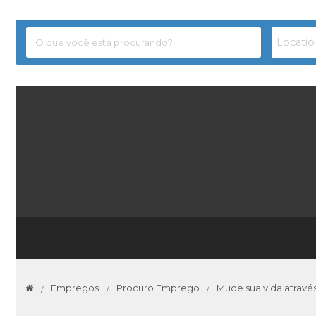
Empregos
Procuro Emprego
Mude sua vida através