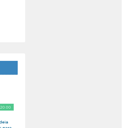
 20.00
deia
s para