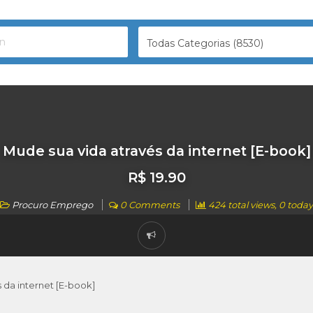
Todas Categorias (8530)
Mude sua vida através da internet [E-book]
R$ 19.90
Procuro Emprego
0 Comments
424 total views, 0 today
 da internet [E-book]