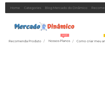
Home
Categories
Blog Mercado do Dinâmico
Recomen
HOT
Nossos Planos
Recomenda Produto
/
Como criar meu a
/