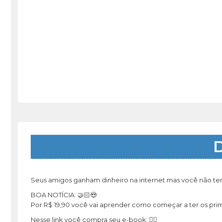
D
Seus amigos ganham dinheiro na internet mas você não tem
BOA NOTÍCIA: 🤝🏻😍
Por R$ 19,90 você vai aprender como começar a ter os prime
Nesse link você compra seu e-book: 👇🏻