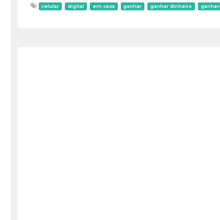
celular
digital
em.casa
ganhar
ganhar dinheiro
ganhar