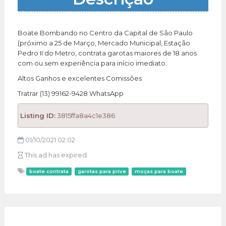
Boate Bombando no Centro da Capital de São Paulo
(próximo a 25 de Março, Mercado Municipal, Estação
Pedro II do Metro, contrata garotas maiores de 18 anos
com ou sem experiência para início imediato.
Altos Ganhos e excelentes Comissões
Tratrar (13) 99162-9428 WhatsApp
Listing ID:
3815ffa8a4c1e386
01/10/2021 02:02
This ad has expired
boate contrata
garotas para prive
moças para boate