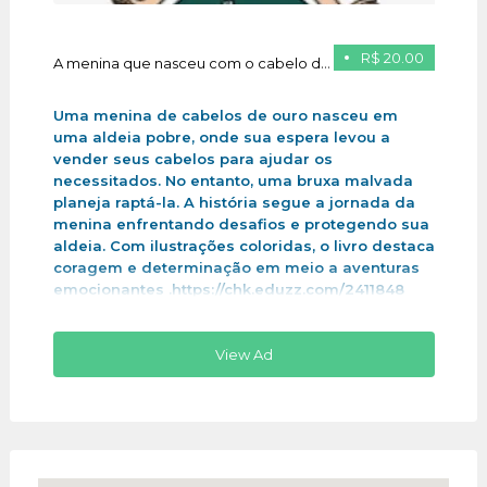
R$ 20.00
A menina que nasceu com o cabelo de ouro
Uma menina de cabelos de ouro nasceu em
uma aldeia pobre, onde sua espera levou a
vender seus cabelos para ajudar os
necessitados. No entanto, uma bruxa malvada
planeja raptá-la. A história segue a jornada da
menina enfrentando desafios e protegendo sua
aldeia. Com ilustrações coloridas, o livro destaca
coragem e determinação em meio a aventuras
emocionantes .https://chk.eduzz.com/2411848
View Ad