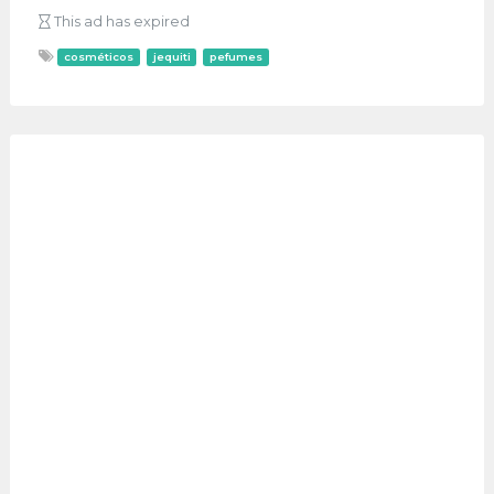
This ad has expired
cosméticos
jequiti
pefumes