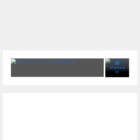
All photos
(2)