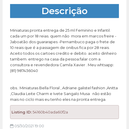
Descrição
Miniaturas pronta entrega de 25 ml Feminino e Infantil.
cada um por 18 reias. quem não mora em marcos freire -
Jaboatão dos guararapes -Pernambuco paga o frete de
10 reais que é a passagem de onibus fica por 28 reais.
Aceito todos os cartoes credito e debito. aceito dinheiro
tambem. entrego na casa da pessoa.falar com a
consultora e revendedora Camila Xavier . Meu whtsapp:
(81) 987436040
obs.: Miniaturas Bella Floral , Adriane galistel fashion ,Anitta
,Claudia Leite Charm e Ivete Sangalo Musa não estão
mais no ciclo mais eu tenho eles na pronta entrega.
Listing ID:
54160b40ada60f2a
05/30/2021 19:00