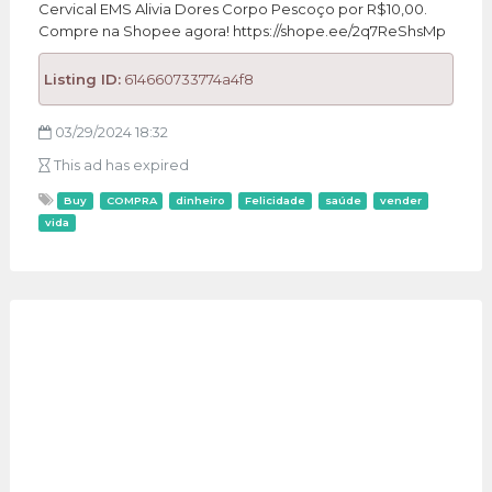
Cervical EMS Alivia Dores Corpo Pescoço por R$10,00.
Compre na Shopee agora! https://shope.ee/2q7ReShsMp
Listing ID:
614660733774a4f8
03/29/2024 18:32
This ad has expired
Buy
COMPRA
dinheiro
Felicidade
saúde
vender
vida