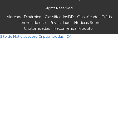
Rights Reserved.
Mercado Dinâmico
ClassificadosBR
Classificados Grátis
Termos de uso
Privacidade
Notícias Sobre
Criptomoedas
Recomenda Produto
Site de Notícias sobre Criptomoedas - CA