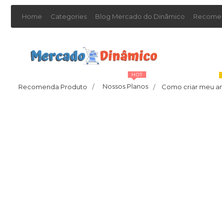
Home
Categories
Blog Mercado do Dinâmico
Recomen
HOT
Nossos Planos
Recomenda Produto
/
Como criar meu a
/