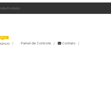
da Produto
NEW
Painel de Controle
Contato
núncio
/
/
/