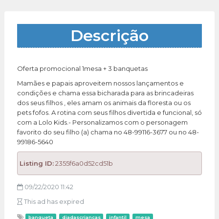
Descrição
Oferta promocional 1mesa + 3 banquetas
Mamães e papais aproveitem nossos lançamentos e
condições e chama essa bicharada para as brincadeiras
dos seus filhos , eles amam os animais da floresta ou os
pets fofos. A rotina com seus filhos divertida e funcional, só
com a Lolo Kids.- Personalizamos com o personagem
favorito do seu filho (a) chama no 48-99116-3677 ou no 48-
99186-5640
Listing ID:
2355f6a0d52cd51b
09/22/2020 11:42
This ad has expired
banqueta
diadascrianças
infantil
mesa