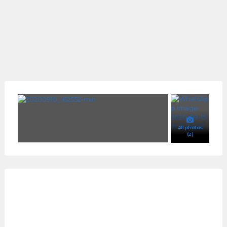
All photos
(2)