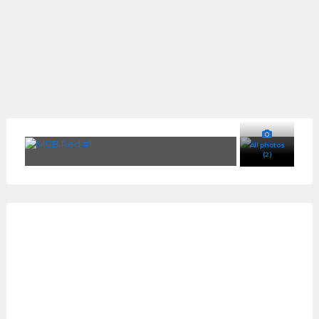
All photos
(2)