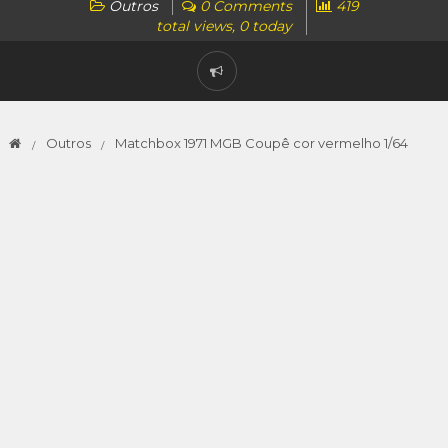
Outros
0 Comments
419
total views, 0 today
Outros
Matchbox 1971 MGB Coupê cor vermelho 1/64