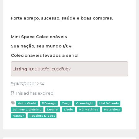
Forte abraço, sucesso, saúde e boas compras.
Mini Space Colecionáveis
Sua nação, seu mundo 1/64.
Colecionáveis levados a sério!
Listing ID:
9005fc11c85df0b7
11/27/2020 12:34
This ad has expired
Auto World
BBurago
Corgi
Greenlight
Hot Wheels
Johnny Lightning
Leonel
Lledo
M2 Machies
Matchbox
Nascar
Readers Digest