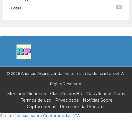
0
Total
© 2026 Anuncie Aqui e venda muito mais rápido na internet. All
Rights Reserved.
Mercado Dinâmico
ClassificadosBR
Classificados Grátis
Termos de uso
Privacidade
Notícias Sobre
Criptomoedas
Recomenda Produto
Site de Notícias sobre Criptomoedas - CA