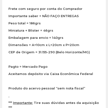
Frete com seguro por conta do Comprador
Importante saber = NÃO FAÇO ENTREGAS
Peso total = 186grs
Miniatura + Blister = 46grs
Embalagem para envio = 140grs
Dimensões = A=10cm x L=20cm x P=20cm
CEP de Origem = 31.155-290 (Belo Horizonte/MG)
Pagto = Mercado Pago
Aceitamos depósito via Caixa Econômica Federal
Produto do acervo pessoal “sem nota fiscal”
***
Importante:
Tire suas dúvidas antes da aquisição
***