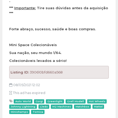
***
Importante:
Tire suas dúvidas antes da aquisição
***
Forte abraço, sucesso, saúde e boas compras.
Mini Space Colecionáveis
Sua nação, seu mundo 1/64.
Colecionáveis levados a sério!
Listing ID:
390610bfd660a568
08/05/2021 12:02
This ad has expired
Auto World
Corgi
Greenlight
Grell Modell
Hot Wheels
Johnny Lightning
Lledo
M2 Machines
Matchbox
Mattel
Minichamps
Tomica