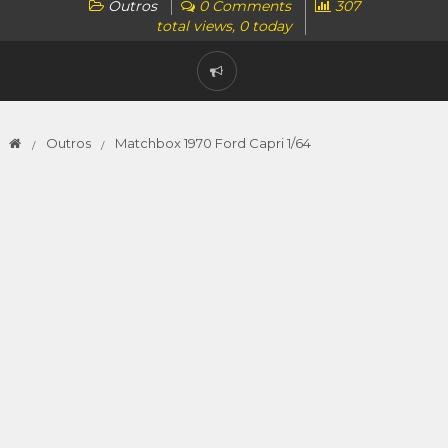
Outros
0 Comments
307
total views, 0 today
Outros
Matchbox 1970 Ford Capri 1/64