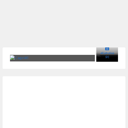
All photos
(2)