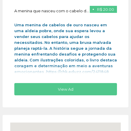
R$ 20.00
A menina que nasceu com o cabelo de ouro
Uma menina de cabelos de ouro nasceu em
uma aldeia pobre, onde sua espera levou a
vender seus cabelos para ajudar os
necessitados. No entanto, uma bruxa malvada
planeja raptá-la. A história segue a jornada da
menina enfrentando desafios e protegendo sua
aldeia. Com ilustrações coloridas, o livro destaca
coragem e determinação em meio a aventuras
emocionantes .https://chk.eduzz.com/2411848
View Ad