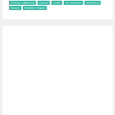
Johnny Lightning
Leonel
Lledo
M2 Machies
Matchbox
Nascar
Readers Digest