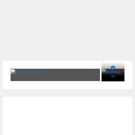
All photos
(2)