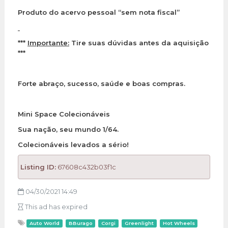
Produto do acervo pessoal “sem nota fiscal”
***
Importante:
Tire suas dúvidas antes da aquisição
***
Forte abraço, sucesso, saúde e boas compras.
Mini Space Colecionáveis
Sua nação, seu mundo 1/64.
Colecionáveis levados a sério!
Listing ID:
67608c432b03f1c
04/30/2021 14:49
This ad has expired
Auto World
BBurago
Corgi
Greenlight
Hot Wheels