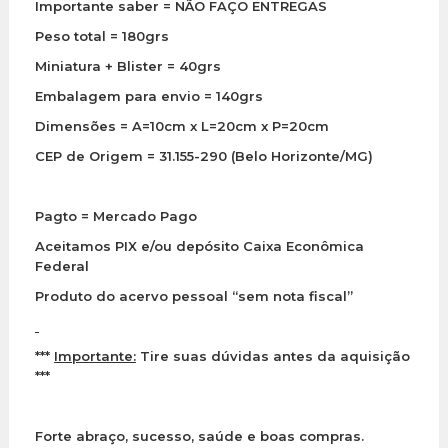
Importante saber = NÃO FAÇO ENTREGAS
Peso total = 180grs
Miniatura + Blister = 40grs
Embalagem para envio = 140grs
Dimensões = A=10cm x L=20cm x P=20cm
CEP de Origem = 31.155-290 (Belo Horizonte/MG)
Pagto = Mercado Pago
Aceitamos PIX e/ou depósito Caixa Econômica
Federal
Produto do acervo pessoal “sem nota fiscal”
***
Importante:
Tire suas dúvidas antes da aquisição
***
Forte abraço, sucesso, saúde e boas compras.