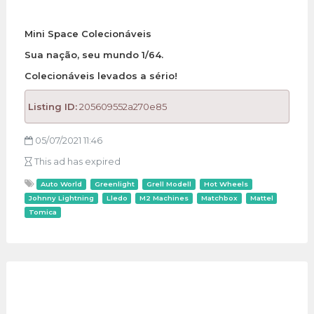
Mini Space Colecionáveis
Sua nação, seu mundo 1/64.
Colecionáveis levados a sério!
Listing ID:
205609552a270e85
05/07/2021 11:46
This ad has expired
Auto World
Greenlight
Grell Modell
Hot Wheels
Johnny Lightning
Lledo
M2 Machines
Matchbox
Mattel
Tomica