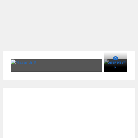
All photos
(2)