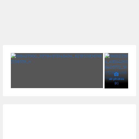
All photos
(2)