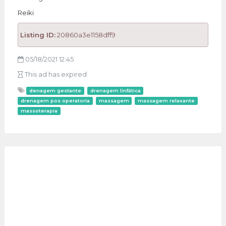
Reiki
Listing ID:
20860a3e1158dff9
05/18/2021 12:45
This ad has expired
denagem gestante
drenagem linfática
drenagem pos operatoria
massagem
massagem relaxante
massoterapia