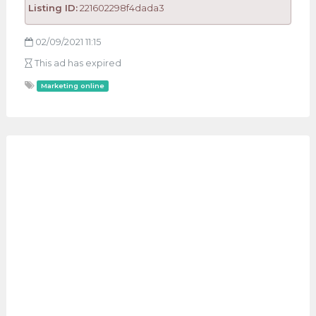
Listing ID:
221602298f4dada3
02/09/2021 11:15
This ad has expired
Marketing online