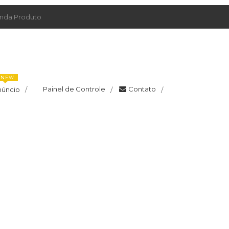
da Produto
NEW
Painel de Controle
Contato
núncio
/
/
/