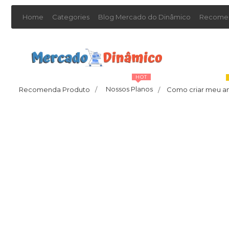
Home
Categories
Blog Mercado do Dinâmico
Recomen
HOT
Nossos Planos
Recomenda Produto
/
Como criar meu a
/