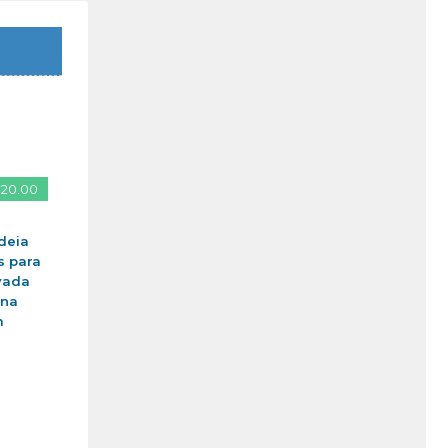
 20.00
deia
s para
vada
ina
m