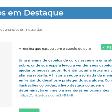
os em Destaque
es anúncios em nosso site
R$
A menina que nasceu com o cabelo de ouro
Uma menina de cabelos de ouro nasceu em uma al
pobre, onde sua espera levou a vender seus cabelo
ajudar os necessitados. No entanto, uma bruxa mal
planeja raptá-la. A história segue a jornada da men
enfrentando desafios e protegendo sua aldeia. Co
ilustrações coloridas, o livro destaca coragem e
determinação em meio a aventuras emocionantes
.https://chk.eduzz.com/2411848