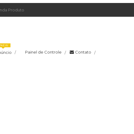
da Produto
NEW
Painel de Controle
Contato
núncio
/
/
/