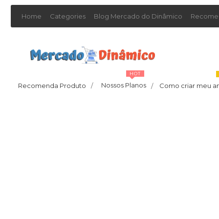
Home
Categories
Blog Mercado do Dinâmico
Recomen
HOT
Nossos Planos
Recomenda Produto
/
Como criar meu a
/