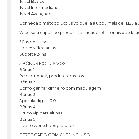
Nível Básico
Nível Intermediário
Nível Avançado
Conheça o método Exclusivo que já ajudou mais de 11.125 a
Você será capaz de produzir técnicas profissionais desde a
30hs de curso
+de 75 vídeo aulas
Suporte 24hs
5 BÔNUS EXCLUSIVOS
Bônus 1
Pele blindada, produtos baratos
Bônus 2
Como ganhar dinheiro com maquiagem
Bônus 3
Apostila digital 3.0
Bônus 4
Grupo vip para alunas
Bônus 5
Lives e workshops gratuitos
CERTIFICADO COM CNPJ INCLUSO!