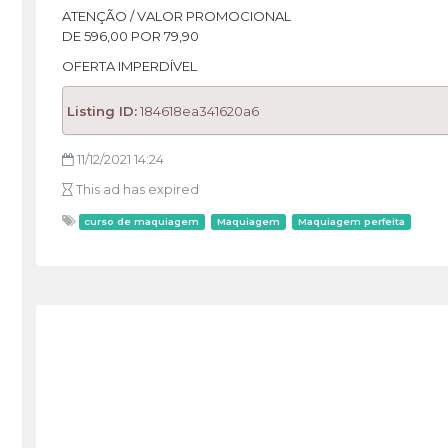
ATENÇÃO / VALOR PROMOCIONAL
DE 596,00 POR 79,90
OFERTA IMPERDÍVEL
Listing ID:
184618ea341620a6
11/12/2021 14:24
This ad has expired
curso de maquiagem
Maquiagem
Maquiagem perfeita