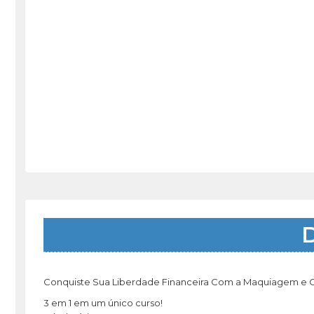
D
Conquiste Sua Liberdade Financeira Com a Maquiagem e G
3 em 1 em um único curso!