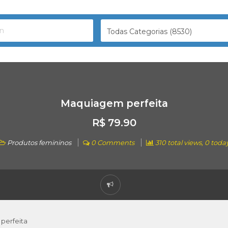
Todas Categorias (8530)
Maquiagem perfeita
R$ 79.90
Produtos femininos
0 Comments
310 total views, 0 toda
perfeita