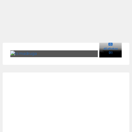
All photos
(2)