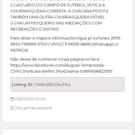
2-) AO LADO DO CAMPO DE FUTEBOL JÁ FICA A
CHURRASQUEIRA COBERTA. A CHÁCARA POSSUI
TAMBÉM UMA OUTRA CHURRASQUEIRA MÓVEL
3-) HÁ UM PESQUEIRO NAS IMEDIAÇÕES COM
RECREAÇÕES E SHOWS.
Para obter o mapa e informações ligue p/ os fones: 2979-
6930 / 99896-0700 ( VIVO) / 11 96361-6866 (Whatsapp) c/
PATRICIA.
Não deixe de conhecer nossa página no face:
https://www.facebook.com/Aluguel-Temporada-
Ch%C3%A1cara-Bel%C3%ADssima-106996588221915
Listing ID:
75660d11b05ed74a
06/21/2021 20:04
This ad has expired