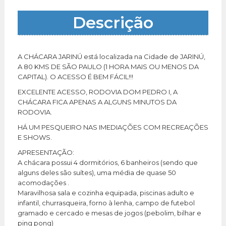
Descrição
A CHÁCARA JARINÚ está localizada na Cidade de JARINÚ,
A 80 KMS DE SÃO PAULO (1 HORA MAIS OU MENOS DA
CAPITAL). O ACESSO É BEM FÁCIL!!!
EXCELENTE ACESSO, RODOVIA DOM PEDRO I, A
CHÁCARA FICA APENAS A ALGUNS MINUTOS DA
RODOVIA.
HÁ UM PESQUEIRO NAS IMEDIAÇÕES COM RECREAÇÕES
E SHOWS.
APRESENTAÇÃO:
A chácara possui 4 dormitórios, 6 banheiros (sendo que
alguns deles são suítes), uma média de quase 50
acomodações .
Maravilhosa sala e cozinha equipada, piscinas adulto e
infantil, churrasqueira, forno à lenha, campo de futebol
gramado e cercado e mesas de jogos (pebolim, bilhar e
ping pong)