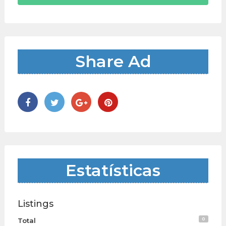
Share Ad
Estatísticas
Listings
0
Total