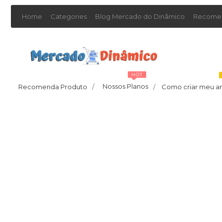
Home
Categories
Blog Mercado do Dinâmico
Recomen
HOT
Nossos Planos
Recomenda Produto
/
Como criar meu a
/