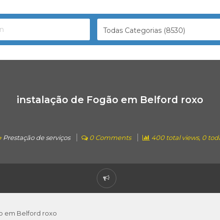
Todas Categorias (8530)
instalação de Fogão em Belford roxo
Prestação de serviços
0 Comments
400 total views, 0 tod
o em Belford roxo