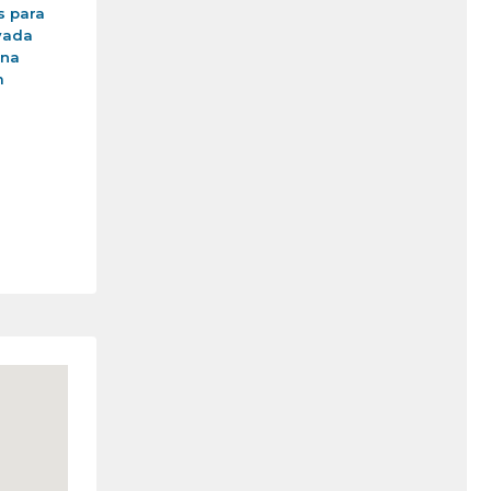
s para
vada
ina
m