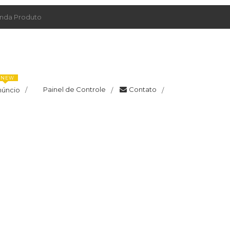
da Produto
NEW
Painel de Controle
Contato
núncio
/
/
/