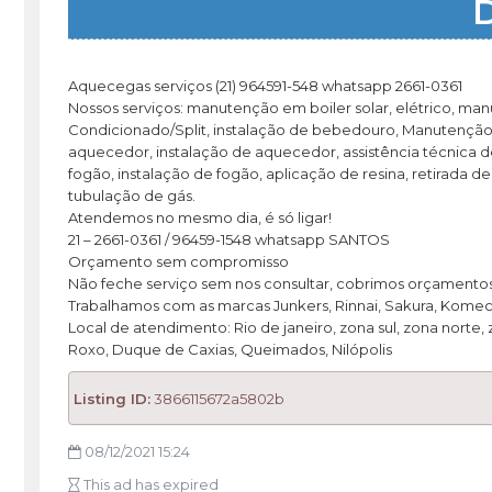
D
Aquecegas serviços (21) 964591-548 whatsapp 2661-0361
Nossos serviços: manutenção em boiler solar, elétrico, ma
Condicionado/Split, instalação de bebedouro, Manutenção de
aquecedor, instalação de aquecedor, assistência técnica
fogão, instalação de fogão, aplicação de resina, retirad
tubulação de gás.
Atendemos no mesmo dia, é só ligar!
21 – 2661-0361 / 96459-1548 whatsapp SANTOS
Orçamento sem compromisso
Não feche serviço sem nos consultar, cobrimos orçamentos
Trabalhamos com as marcas Junkers, Rinnai, Sakura, Komeco,
Local de atendimento: Rio de janeiro, zona sul, zona norte,
Roxo, Duque de Caxias, Queimados, Nilópolis
Listing ID:
3866115672a5802b
08/12/2021 15:24
This ad has expired