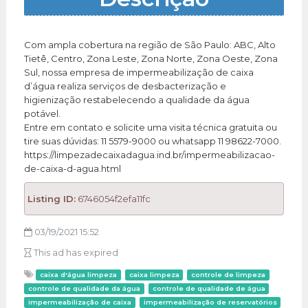
Com ampla cobertura na região de São Paulo: ABC, Alto
Tietê, Centro, Zona Leste, Zona Norte, Zona Oeste, Zona
Sul, nossa empresa de impermeabilização de caixa
d’água realiza serviços de desbacterização e
higienização restabelecendo a qualidade da água
potável.
Entre em contato e solicite uma visita técnica gratuita ou
tire suas dúvidas: 11 5579-9000 ou whatsapp 11 98622-7000.
https://limpezadecaixadagua.ind.br/impermeabilizacao-
de-caixa-d-agua.html
Listing ID:
6746054f2efa11fc
03/19/2021 15:52
This ad has expired
caixa d'água limpeza
caixa limpeza
controle de limpeza
controle de qualidade da água
controle de qualidade de água
impermeabilização de caixa
impermeabilização de reservatórios