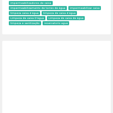
impermeabilizadores de caixa
impermeabilizamento de torres de água
impermeabilizar caixa
limpeza caixa d água
limpeza de caixa d água
Limpeza de caixa D'água
Limpeza de caixa de água
limpeza e sanitização
reservatorio agua