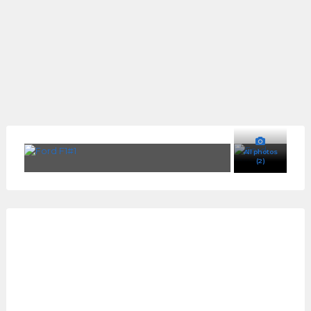
All photos
(2)