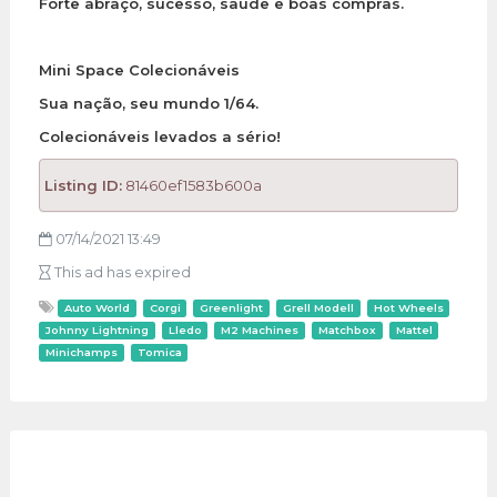
Forte abraço, sucesso, saúde e boas compras.
Mini Space Colecionáveis
Sua nação, seu mundo 1/64.
Colecionáveis levados a sério!
Listing ID:
81460ef1583b600a
07/14/2021 13:49
This ad has expired
Auto World
Corgi
Greenlight
Grell Modell
Hot Wheels
Johnny Lightning
Lledo
M2 Machines
Matchbox
Mattel
Minichamps
Tomica