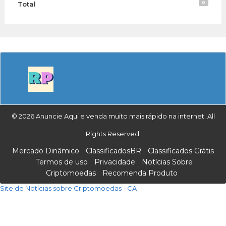
0
Total
© 2026 Anuncie Aqui e venda muito mais rápido na internet. All
Rights Reserved.
Mercado Dinâmico
ClassificadosBR
Classificados Grátis
Termos de uso
Privacidade
Notícias Sobre
Criptomoedas
Recomenda Produto
Site de Notícias sobre Criptomoedas - CA