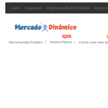
Home
Categories
Blog Mercado do Dinâmico
Recomen
HOT
Nossos Planos
Recomenda Produto
/
Como criar meu a
/