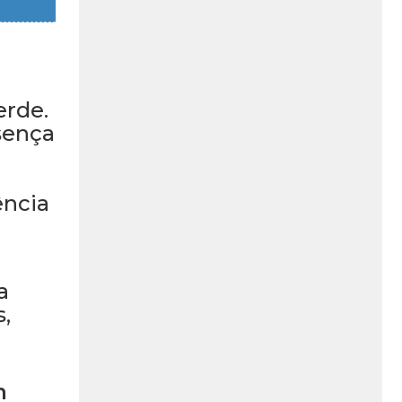
erde.
sença
ência
a
s,
m