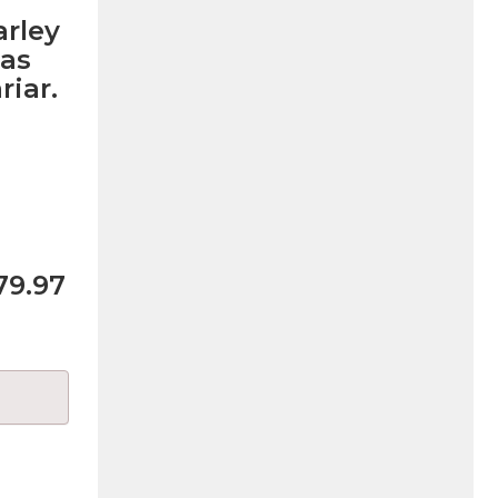
rley
as
iar.
79.97