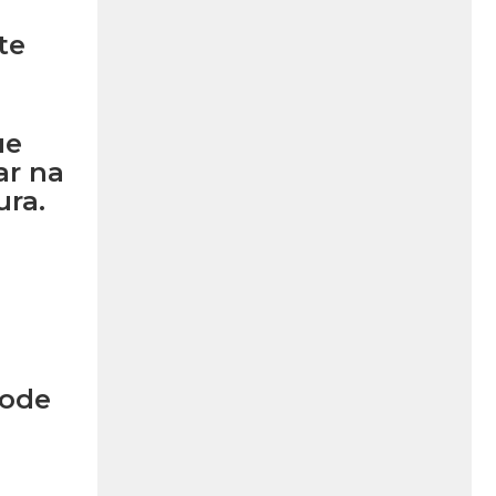
te
ue
ar na
ura.
pode