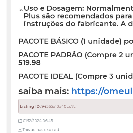
Uso e Dosagem: Normalmente
Plus são recomendados para
instruções do fabricante. A
PACOTE BÁSICO (1 unidade) po
PACOTE PADRÃO (Compre 2 unid
519.98
PACOTE IDEAL (Compre 3 unida
saiba mais:
https://omeu
Listing ID:
94565a10a40cd7cf
01/12/2024 06:45
This ad has expired