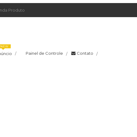
da Produto
NEW
Painel de Controle
Contato
núncio
/
/
/