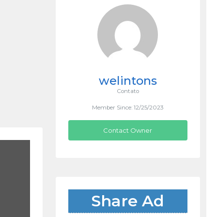
welintons
Contato
Member Since: 12/25/2023
Contact Owner
Share Ad