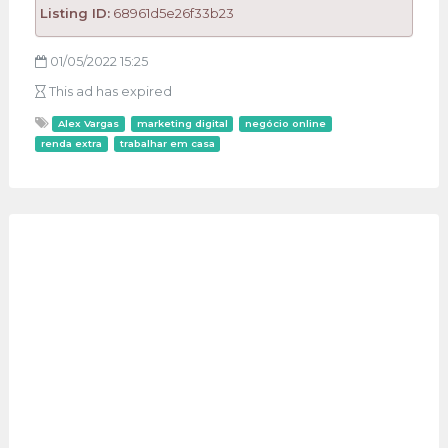
Listing ID:
68961d5e26f33b23
01/05/2022 15:25
This ad has expired
Alex Vargas
marketing digital
negócio online
renda extra
trabalhar em casa