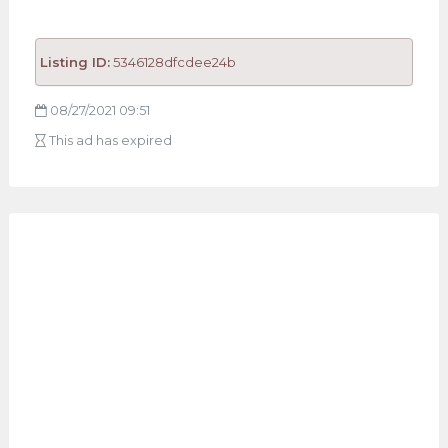
Listing ID:
5346128dfcdee24b
08/27/2021 09:51
This ad has expired