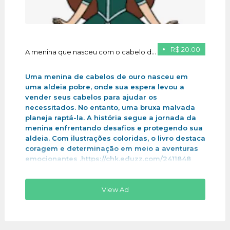
R$ 20.00
A menina que nasceu com o cabelo de ouro
Uma menina de cabelos de ouro nasceu em
uma aldeia pobre, onde sua espera levou a
vender seus cabelos para ajudar os
necessitados. No entanto, uma bruxa malvada
planeja raptá-la. A história segue a jornada da
menina enfrentando desafios e protegendo sua
aldeia. Com ilustrações coloridas, o livro destaca
coragem e determinação em meio a aventuras
emocionantes .https://chk.eduzz.com/2411848
View Ad