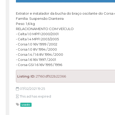
Extrator e instalador da bucha do braço oscilante do Corsa 
Família: Suspensão Dianteira
Peso: 1,6 kg
RELACIONAMENTO COM VEÍCULO
• Celta 1.0 MPFI 2000/2001
• Celta 1.4 MPFI 2003/2005
• Corsa 1.0 16V 1999 / 2002
• Corsa 1.0 8V 1994 / 2000
• Corsa 1.4 / 1.6 8V 1994 / 2000
• Corsa 1.6 16V 1997 / 2001
• Corsa GSI 1.6 16V 1995 / 1996
Listing ID:
27160df922b22366
07/02/2021 19:25
This ad has expired
usado