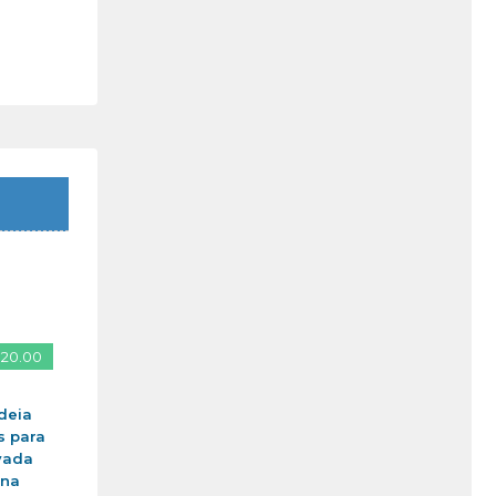
 20.00
deia
s para
vada
ina