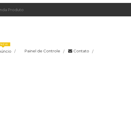
da Produto
NEW
Painel de Controle
Contato
núncio
/
/
/