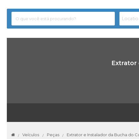
Extrator
Veículos
Peças
Extrator e Instalador da Bucha do C