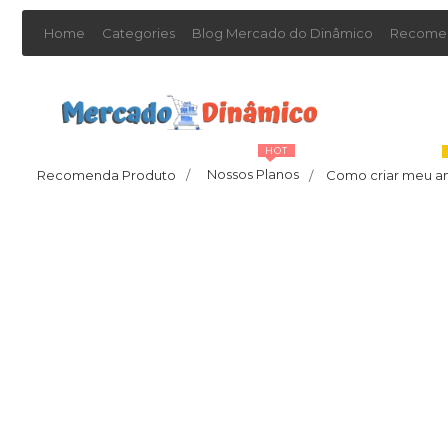
Home
Categories
Blog Mercado do Dinâmico
Recomen
HOT
Nossos Planos
Recomenda Produto
/
Como criar meu a
/