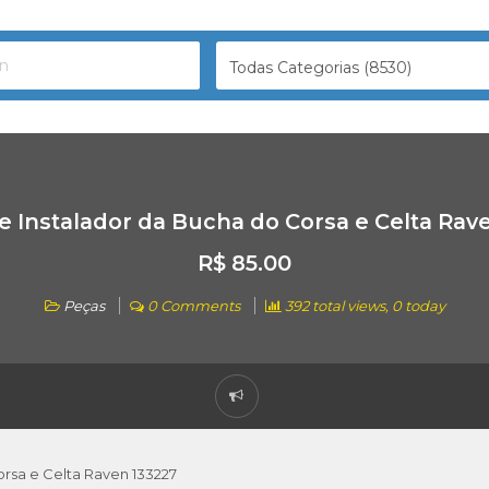
Todas Categorias (8530)
 e Instalador da Bucha do Corsa e Celta Rav
R$ 85.00
Peças
0 Comments
392 total views, 0 today
orsa e Celta Raven 133227