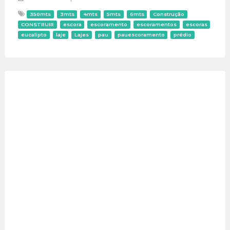
350mts
3mts
4mts
5mts
6mts
Construção
CONSTRUIR
escora
escoramento
escoramentos
escoras
eucalipto
laje
Lajes
pau
pauescoramento
prédio