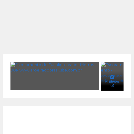
All photos
(2)