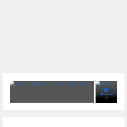
All photos
(2)