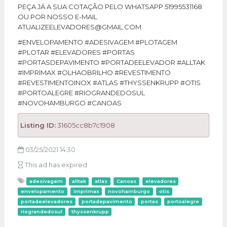
PEÇA JÁ A SUA COTAÇÃO PELO WHATSAPP 51995531168
OU POR NOSSO E-MAIL
ATUALIZEELEVADORES@GMAIL.COM
#ENVELOPAMENTO #ADESIVAGEM #PLOTAGEM
#PLOTAR #ELEVADORES #PORTAS
#PORTASDEPAVIMENTO #PORTADEELEVADOR #ALLTAK
#IMPRIMAX #OLHAOBRILHO #REVESTIMENTO
#REVESTIMENTOINOX #ATLAS #THYSSENKRUPP #OTIS
#PORTOALEGRE #RIOGRANDEDOSUL
#NOVOHAMBURGO #CANOAS
Listing ID:
31605cc8b7c1908
03/25/2021 14:30
This ad has expired
adesivagem
alltak
atlas
Canoas
elevadores
envelopamento
imprimax
novohamburgo
otis
portadeelevadores
portadepavimento
portas
portoalegre
riograndedosul
thyssenkrupp