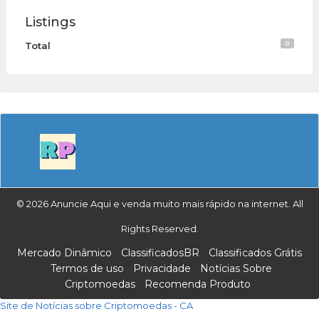
Listings
0
Total
© 2026 Anuncie Aqui e venda muito mais rápido na internet. All
Rights Reserved.
Mercado Dinâmico
ClassificadosBR
Classificados Grátis
Termos de uso
Privacidade
Notícias Sobre
Criptomoedas
Recomenda Produto
Site de Notícias sobre Criptomoedas - CA