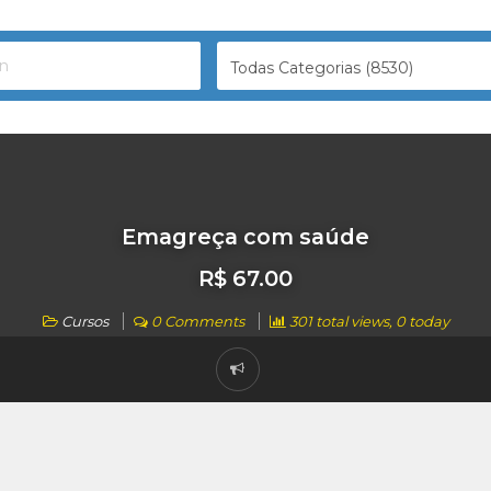
Todas Categorias (8530)
Emagreça com saúde
R$ 67.00
Cursos
0 Comments
301 total views, 0 today