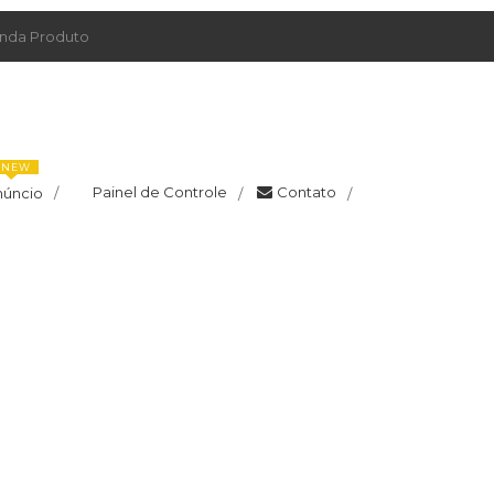
da Produto
NEW
Painel de Controle
Contato
núncio
/
/
/