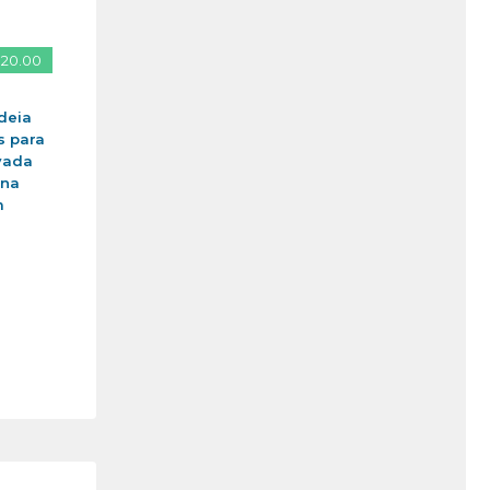
 20.00
deia
s para
vada
ina
m