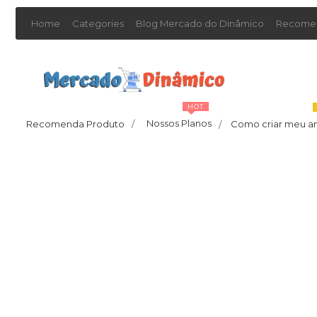
Home
Categories
Blog Mercado do Dinâmico
Recomen
HOT
Nossos Planos
Recomenda Produto
/
Como criar meu a
/