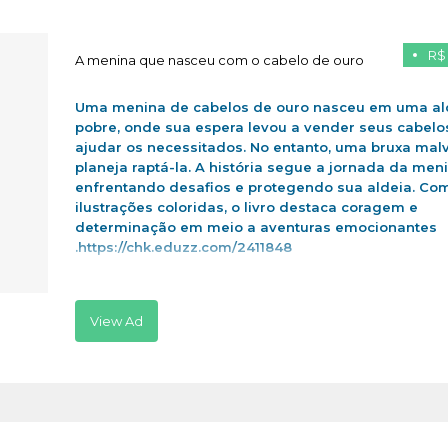
R$
A menina que nasceu com o cabelo de ouro
Uma menina de cabelos de ouro nasceu em uma al
pobre, onde sua espera levou a vender seus cabelo
ajudar os necessitados. No entanto, uma bruxa mal
planeja raptá-la. A história segue a jornada da men
enfrentando desafios e protegendo sua aldeia. Co
ilustrações coloridas, o livro destaca coragem e
determinação em meio a aventuras emocionantes
.https://chk.eduzz.com/2411848
View Ad