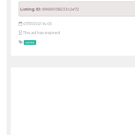
Listing ID:
69661058233c2e72
07/31/2021 14:03
This ad has expired
curso