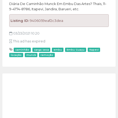
Diária De Caminhão Munck Em Embu Das Artes? Thais, 11-
9-4774-8786, Itapevi, Jandira, Barueri, etc.
Listing ID:
9406059eaf2c3dea
03/23/2021 10:20
This ad has expired
caminhão
carga seca
embu
Embu Guaçu
Itapevi
locação
munck
remoção