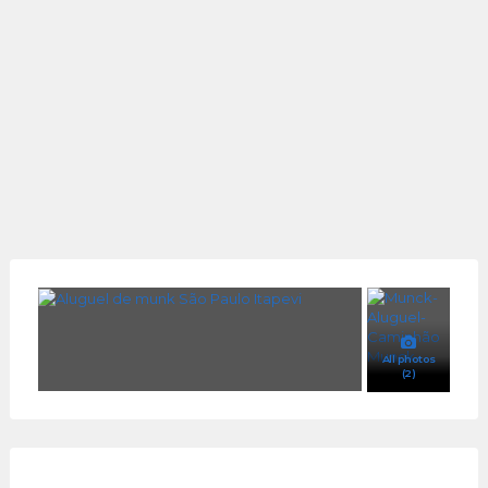
All photos
(2)