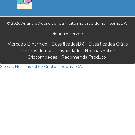
© 2026 Anuncie Aqui e venda muito mais rápido na internet. All
Rights Reserved.
Mercado Dinâmico
ClassificadosBR
Classificados Grátis
Termos de uso
Privacidade
Notícias Sobre
Criptomoedas
Recomenda Produto
Site de Notícias sobre Criptomoedas - CA