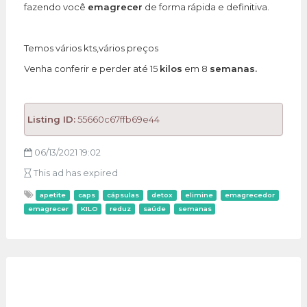
fazendo você
emagrecer
de forma rápida e definitiva.
Temos vários kts,vários preços
Venha conferir e perder até 15
kilos
em 8
semanas.
Listing ID:
55660c67ffb69e44
06/13/2021 19:02
This ad has expired
apetite
caps
cápsulas
detox
elimine
emagrecedor
emagrecer
KILO
reduz
saúde
semanas