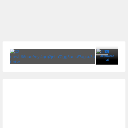
All photos
(2)