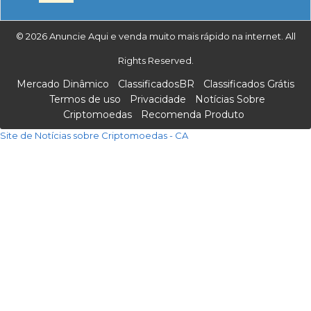
© 2026 Anuncie Aqui e venda muito mais rápido na internet. All
Rights Reserved.
Mercado Dinâmico
ClassificadosBR
Classificados Grátis
Termos de uso
Privacidade
Notícias Sobre
Criptomoedas
Recomenda Produto
Site de Notícias sobre Criptomoedas - CA