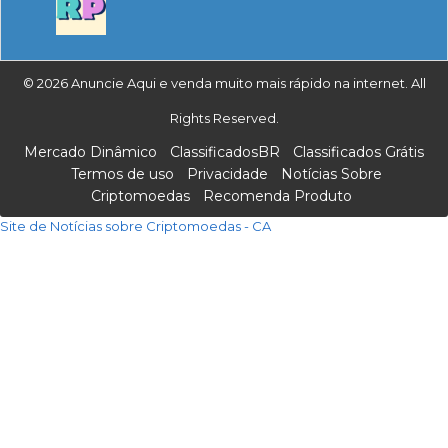
© 2026 Anuncie Aqui e venda muito mais rápido na internet. All
Rights Reserved.
Mercado Dinâmico
ClassificadosBR
Classificados Grátis
Termos de uso
Privacidade
Notícias Sobre
Criptomoedas
Recomenda Produto
Site de Notícias sobre Criptomoedas - CA