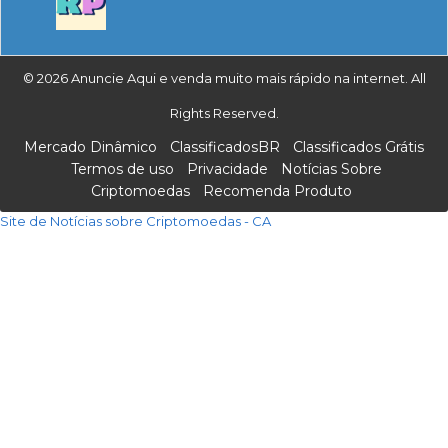
© 2026 Anuncie Aqui e venda muito mais rápido na internet. All
Rights Reserved.
Mercado Dinâmico
ClassificadosBR
Classificados Grátis
Termos de uso
Privacidade
Notícias Sobre
Criptomoedas
Recomenda Produto
Site de Notícias sobre Criptomoedas - CA