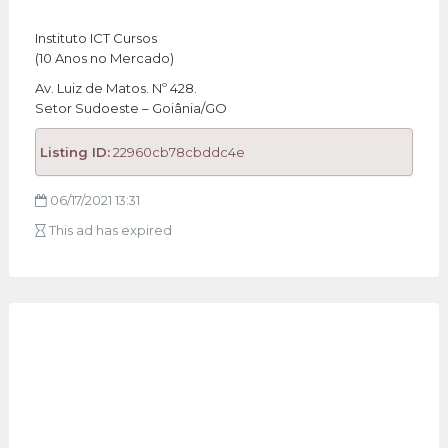
Instituto ICT Cursos
(10 Anos no Mercado)
Av. Luiz de Matos. Nº 428.
Setor Sudoeste – Goiânia/GO
Listing ID:
22960cb78cbddc4e
06/17/2021 13:31
This ad has expired