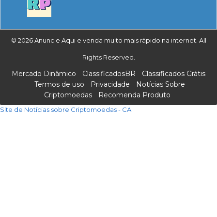
© 2026 Anuncie Aqui e venda muito mais rápido na internet. All
Rights Reserved.
Mercado Dinâmico
ClassificadosBR
Classificados Grátis
Termos de uso
Privacidade
Notícias Sobre
Criptomoedas
Recomenda Produto
Site de Notícias sobre Criptomoedas - CA