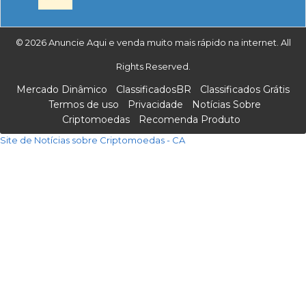
© 2026 Anuncie Aqui e venda muito mais rápido na internet. All
Rights Reserved.
Mercado Dinâmico
ClassificadosBR
Classificados Grátis
Termos de uso
Privacidade
Notícias Sobre
Criptomoedas
Recomenda Produto
Site de Notícias sobre Criptomoedas - CA