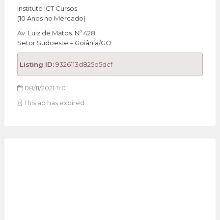
Instituto ICT Cursos
(10 Anos no Mercado)
Av. Luiz de Matos. Nº 428.
Setor Sudoeste – Goiânia/GO
Listing ID:
9326113d825d5dcf
08/11/2021 11:01
This ad has expired