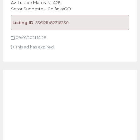
Av. Luiz de Matos. Nº 428.
Setor Sudoeste – Goiânia/GO
Listing ID:
53612fb82316230
09/01/2021 14:28
This ad has expired