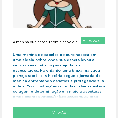
R$ 20.00
A menina que nasceu com o cabelo de ouro
Uma menina de cabelos de ouro nasceu em
uma aldeia pobre, onde sua espera levou a
vender seus cabelos para ajudar os
necessitados. No entanto, uma bruxa malvada
planeja raptá-la. A história segue a jornada da
menina enfrentando desafios e protegendo sua
aldeia. Com ilustrações coloridas, o livro destaca
coragem e determinação em meio a aventuras
emocionantes .https://chk.eduzz.com/2411848
View Ad