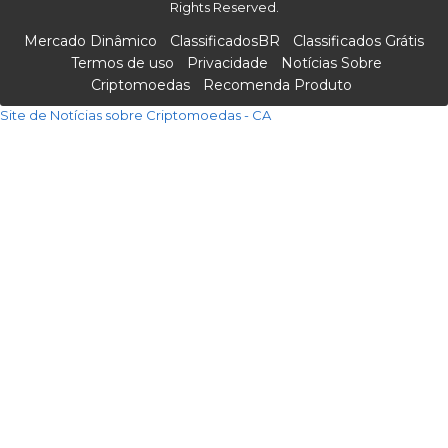
Rights Reserved.
Mercado Dinâmico
ClassificadosBR
Classificados Grátis
Termos de uso
Privacidade
Notícias Sobre
Criptomoedas
Recomenda Produto
Site de Notícias sobre Criptomoedas - CA