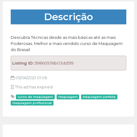
Descrição
Descubra Técnicas desde as mais básicas até as mais
Poderosas. Melhor e mais vendido curso de Maquiagem
do Brasail.
Listing ID:
59860936b03dd519
05/06/2021 01:06
This ad has expired
curso de maquiagem
Maquiagem
Maquiagem perfeita
Maquiagem profissional