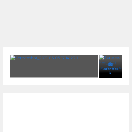
All photos
(2)