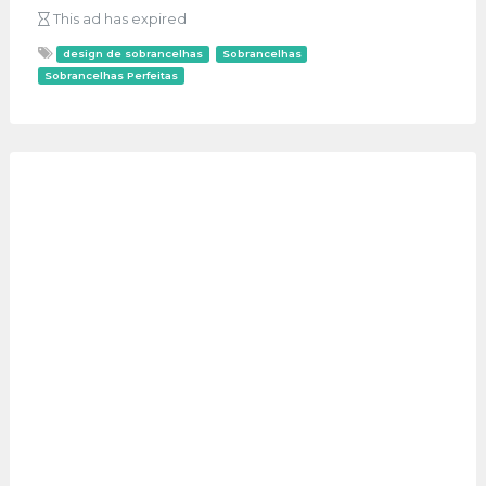
This ad has expired
design de sobrancelhas
Sobrancelhas
Sobrancelhas Perfeitas