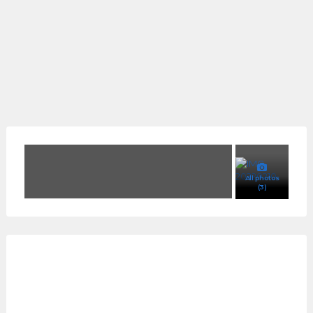
All photos
(3)