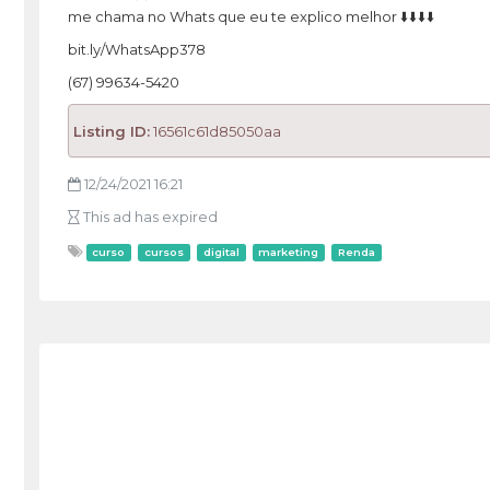
me chama no Whats que eu te explico melhor ⬇️⬇️⬇️⬇️
bit.ly/WhatsApp378
(67) 99634-5420
Listing ID:
16561c61d85050aa
12/24/2021 16:21
This ad has expired
curso
cursos
digital
marketing
Renda