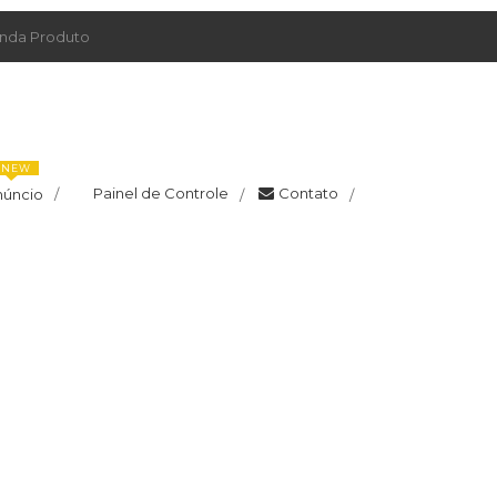
da Produto
NEW
Painel de Controle
Contato
núncio
/
/
/