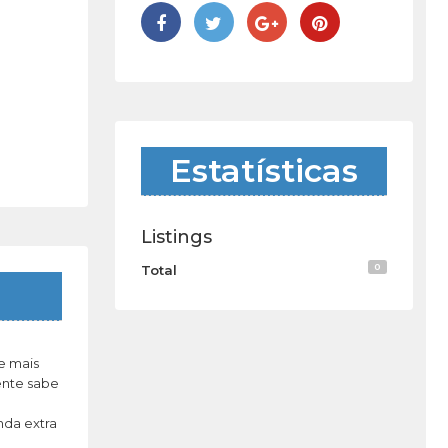
Estatísticas
Listings
0
Total
e mais
ente sabe
nda extra