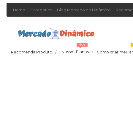
Home
Categories
Blog Mercado do Dinâmico
Recomen
HOT
Nossos Planos
Recomenda Produto
/
Como criar meu a
/