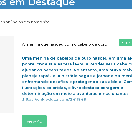
os em Destaque
es anúncios em nosso site
R$
A menina que nasceu com o cabelo de ouro
Uma menina de cabelos de ouro nasceu em uma al
pobre, onde sua espera levou a vender seus cabelo
ajudar os necessitados. No entanto, uma bruxa mal
planeja raptá-la. A história segue a jornada da men
enfrentando desafios e protegendo sua aldeia. Co
ilustrações coloridas, o livro destaca coragem e
determinação em meio a aventuras emocionantes
.https://chk.eduzz.com/2411848
View Ad