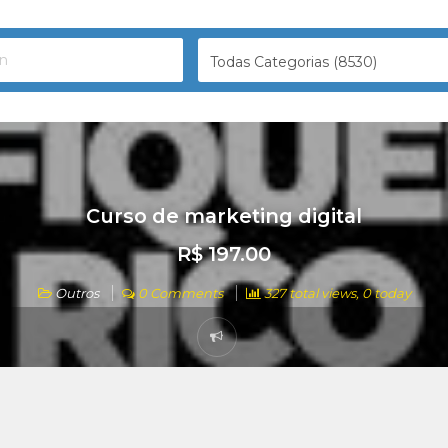
Todas Categorias (8530)
Curso de marketing digital
R$ 197.00
Outros
0 Comments
327 total views, 0 today