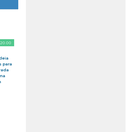
 20.00
deia
s para
vada
ina
m