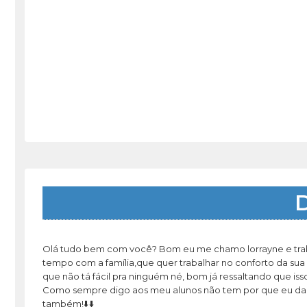
D
Olá tudo bem com você? Bom eu me chamo lorrayne e traba
tempo com a família,que quer trabalhar no conforto da su
que não tá fácil pra ninguém né, bom já ressaltando que is
Como sempre digo aos meu alunos não tem por que eu dar 
também!⬇️⬇️